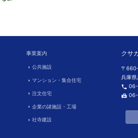
クサ
事業案内
公共施設
arrow_right
〒660
兵庫県
マンション・集合住宅
arrow_right
06-
phone
注文住宅
arrow_right
06-
fax
企業の諸施設・工場
arrow_right
社寺建設
arrow_right