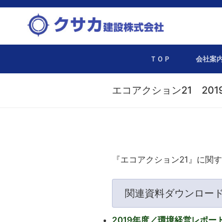
コ
ン
テ
ン
ＴＯＰ
会社案
ツ
へ
エコアクション21 20
ス
キ
ッ
プ
『エコアクション21』に関
関連資料ダウンロー
2019年度／環境経営レポート.